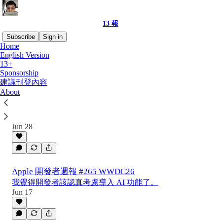
13 報
Subscribe
Sign in
Home
English Version
13+
Latest
Top
Discussions
Sponsorship
建議刊登內容
About
📰Apple 開發者週報 #266 iPlayground 也
出 Podcast 啦
前兩集已上架。
Jun 28
Apple 開發者週報 #265 WWDC26
我覺得開發者該認真考慮導入 AI 功能了。
Jun 17