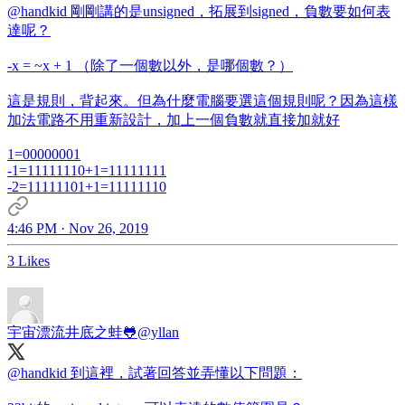
@handkid
剛剛講的是unsigned，拓展到signed，負數要如何表
達呢？
-x = ~x + 1 （除了一個數以外，是哪個數？）
這是規則，背起來。但為什麼電腦要選這個規則呢？因為這樣
加法電路不用重新設計，加上一個負數就直接加就好
1=00000001
-1=11111110+1=11111111
-2=11111101+1=11111110
4:46 PM · Nov 26, 2019
3 Likes
宇宙漂流井底之蛙🐸
@yllan
@handkid
到這裡，試著回答並弄懂以下問題：