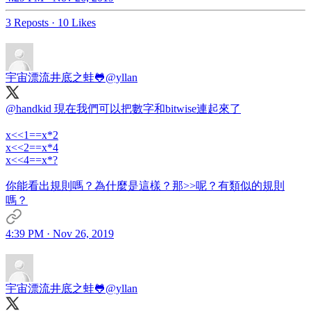
3 Reposts
·
10 Likes
宇宙漂流井底之蛙🐸
@yllan
@handkid
現在我們可以把數字和bitwise連起來了
x<<1==x*2
x<<2==x*4
x<<4==x*?
你能看出規則嗎？為什麼是這樣？那>>呢？有類似的規則
嗎？
4:39 PM · Nov 26, 2019
宇宙漂流井底之蛙🐸
@yllan