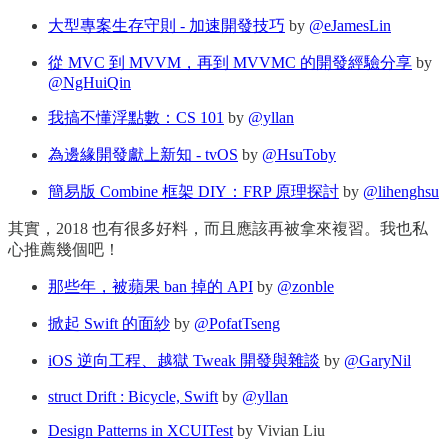
大型專案生存守則 - 加速開發技巧
by
@eJamesLin
從 MVC 到 MVVM，再到 MVVMC 的開發經驗分享
by
@NgHuiQin
我搞不懂浮點數：CS 101
by
@yllan
為邊緣開發獻上新知 - tvOS
by
@HsuToby
簡易版 Combine 框架 DIY：FRP 原理探討
by
@lihenghsu
其實，2018 也有很多好料，而且應該再被拿來複習。我也私
心推薦幾個吧！
那些年，被蘋果 ban 掉的 API
by
@zonble
掀起 Swift 的面紗
by
@PofatTseng
iOS 逆向工程、越獄 Tweak 開發與雜談
by
@GaryNil
struct Drift : Bicycle, Swift
by
@yllan
Design Patterns in XCUITest
by Vivian Liu