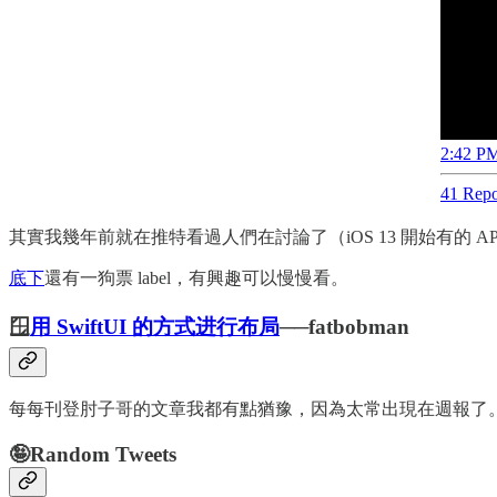
2:42 PM
41 Repo
其實我幾年前就在推特看過人們在討論了（iOS 13 開始有的 
底下
還有一狗票 label，有興趣可以慢慢看。
🪟
用 SwiftUI 的方式进行布局
──fatbobman
每每刊登肘子哥的文章我都有點猶豫，因為太常出現在週報了。但另
🤪Random Tweets