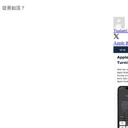
從善如流？
Tualatr
Appl