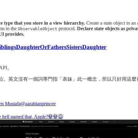
ce type that you store in a view hierarchy.
Create a state object in an
rms to the
protocol.
Declare state objects as priv
ObservableObject
UI provides.
blingsDaughterOrFathersSistersDaughter
PI。
位。英文沒有一個詞專門指「表妹」此一概念，所以只好用這麼
en Mustafa
@aarabianprincee
 hell named that, Apple?💀💀😅