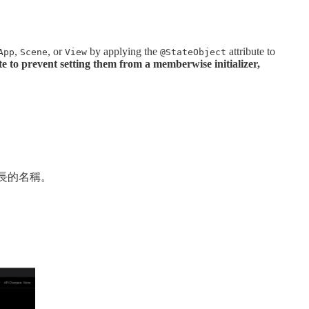
,
, or
by applying the
attribute to
App
Scene
View
@StateObject
ate to prevent setting them from a memberwise initializer,
長的名稱。