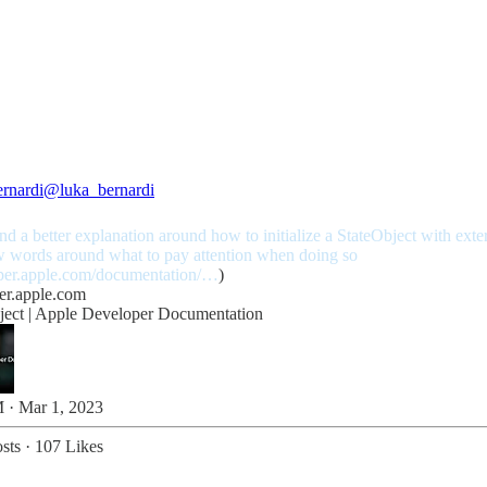
rnardi
@luka_bernardi
ind a better explanation around how to initialize a StateObject with exte
w words around what to pay attention when doing so
per.apple.com/documentation/…
)
er.apple.com
ject | Apple Developer Documentation
 · Mar 1, 2023
sts
·
107 Likes