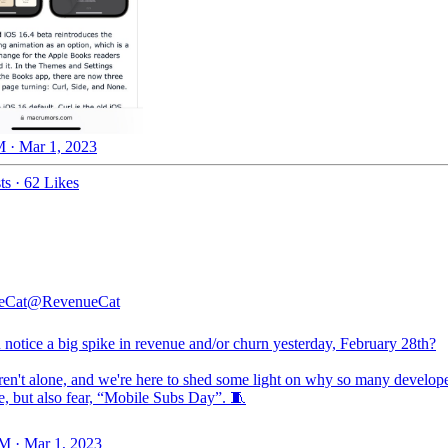
 · Mar 1, 2023
ts
·
62 Likes
eCat
@RevenueCat
 notice a big spike in revenue and/or churn yesterday, February 28th?
en't alone, and we're here to shed some light on why so many develop
e, but also fear, “Mobile Subs Day”. 🧵
M · Mar 1, 2023