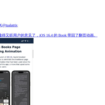
iX
@tualatrix
e 难得又听用户的意见了，iOS 16.4 的 Book 带回了翻页动画。