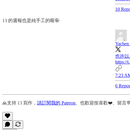
10 Repo
13 的週報也是純手工的喔🤪
Yachen
也许以后 
https:/
7:23 AM
6 Repos
🙏支持 13 寫作，
請訂閱我的 Patreon
。也歡迎按喜歡❤️、留言