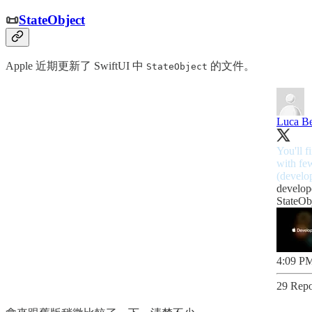
📜
StateObject
Apple 近期更新了 SwiftUI 中
的文件。
StateObject
Luca Be
You'll f
with fe
(
develo
develop
StateOb
4:09 PM
29 Repo