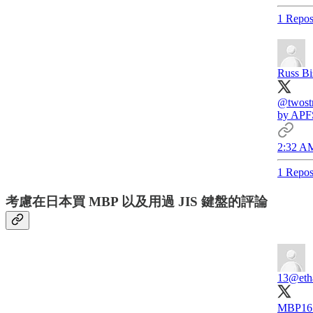
1 Repos
Russ Bi
@twost
by APFS
2:32 AM
1 Repos
考慮在日本買 MBP 以及用過 JIS 鍵盤的評論
13
@eth
MBP