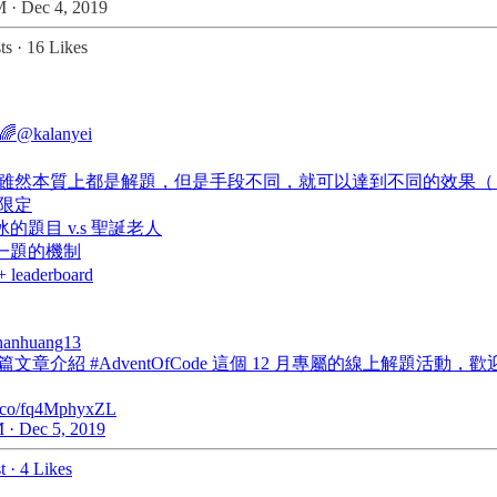
 · Dec 4, 2019
ts
·
16 Likes
🌈
@kalanyei
雖然本質上都是解題，但是手段不同，就可以達到不同的效果（
月限定
冰的題目 v.s 聖誕老人
次一題的機制
 leaderboard
hanhuang13
文章介紹 #AdventOfCode 這個 12 月專屬的線上解題活動，
/t.co/fq4MphyxZL
 · Dec 5, 2019
t
·
4 Likes