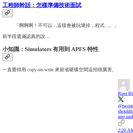
工程師幹話：怎樣準備技術面試
「啊啊啊！不可以…這樣會被玩壞掉…程式…。」
前半段還滿認真的說…
小知識：Simulators 有用到 APFS 特性
一直覺得用 copy-on-write 來節省硬碟空間這招很厲害。
Russ Bi
@twost
shouldn’
app und
2:20 AM