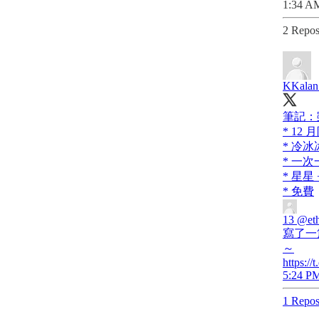
1:34 AM
2 Repos
KKalan
筆記：
* 12 
* 冷冰
* 一
* 星星 +
* 免費
13
@et
寫了一篇
～
https:/
5:24 PM
1 Repos