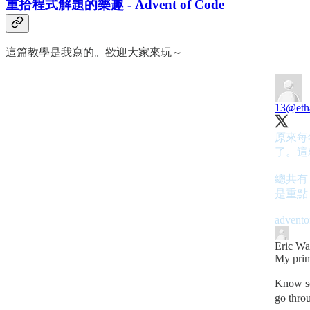
重拾程式解題的樂趣 - Advent of Code
這篇教學是我寫的。歡迎大家來玩～
13
@eth
原來每
了。這
總共有 
是重點
advento
Eric Wa
My prim
Know so
go thro