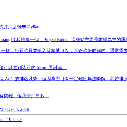
流井底之蛙🐸
@yllan
huang13
我推薦一個，Project Euler。這網站主要是數學為主的
oC 一樣，每題你只要輸入答案就可以，不管你怎麼解的。通常需
後可以進到該題的 forum 看討論。
似 AoC 的排名系統，但因為題目有一定難度無法瞬解，我曾排入
有夠難。但我學到超多。
M · Dec 4, 2019
ts
·
19 Likes