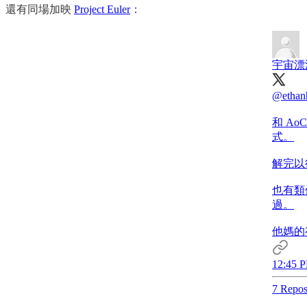
還有同場加映
Project Euler
：
宇宙漂
@ethan
和 A
式。
解完以
也有類
過。
他媽的
12:45 P
7 Repos