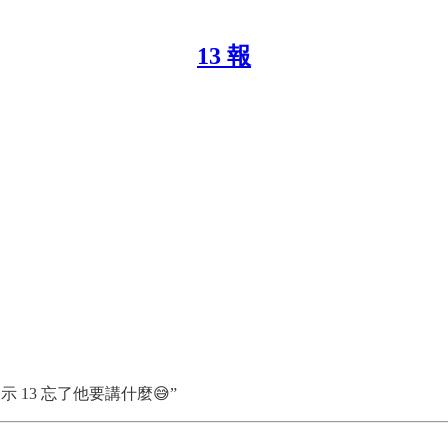
13 報
看到這段話表示 13 忘了他要講什麼😅”