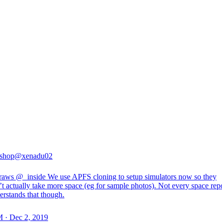
shop
@xenadu02
raws
@_inside
We use APFS cloning to setup simulators now so they
t actually take more space (eg for sample photos). Not every space rep
erstands that though.
 · Dec 2, 2019