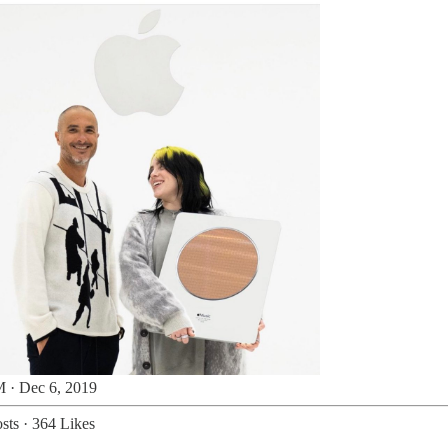
 · Dec 6, 2019
sts
·
364 Likes