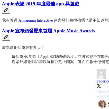
Apple 表揚 2019 年度最佳 app 與遊戲
我有說過
Annapurna Interactive
這家發行商很強嗎？還不知道的話，
Apple 宣布頒發歷來首屆 Apple Music Awards
重點是那個獎牌有多大！
每個獎座均採用 Apple 特製的矽晶片，並將它懸掛在
過紫外線微影術加以沉積並刻上圖案，進而在數十億個電
Federico
Those A
wafer.
i