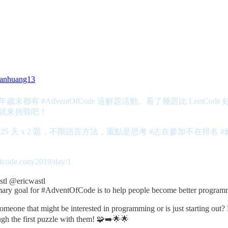
anhuang13
年歲末都有
#AdventOfCode
這解題活動。看了幾題比 LeetCode 
就來挑戰吧！
25 天 x 2 題，不限語言方法，重點是思考
#志在參加不在得名
#
fcode.com/2019/day/1
stl
@ericwastl
ary goal for #AdventOfCode is to help people become better program
meone that might be interested in programming or is just starting out? 
ugh the first puzzle with them! 🧩➡️🌟🌟