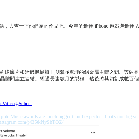
去查一下他們家的作品吧。今年的最佳 iPhone 遊戲與最佳 A
拋光的玻璃片和經過機械加工與陽極處理的鋁金屬主體之間。該矽晶
晶體間建立連結。經過長達數月的製程，然後將其切割成數百個
 Viticci
@viticci
pple Music awards are much bigger than I expected. That's one big sil
nstagram.com/p/B5tkNyShTOZ/