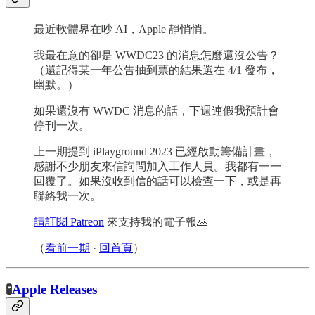
最近軟體界在吵 AI，Apple 靜悄悄。
我最在意的卻是 WWDC23 的消息怎麼還沒公告？
（還記得某一年公告抽到票的結果選在 4/1 發布，
幽默。）
如果還沒有 WWDC 消息的話，下週連假我預計會
停刊一次。
上一期提到 iPlayground 2023 已經啟動籌備計畫，
感謝不少朋友來信詢問加入工作人員。我都有一一
回覆了。如果沒收到信的話可以檢查一下，或是再
聯絡我一次。
請訂閱 Patreon
來支持我的電子報🙏
（
看前一期
·
回首頁
）
🧪
Apple Releases