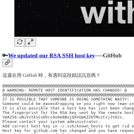
🔑
We updated our RSA SSH host key
──GitHub
這週在用 GitHub 時，有遇到這段錯誤訊息嗎？
@@@@@@@@@@@@@@@@@@@@@@@@@@@@@@@@@@@@@@@@@@@@@@@@@@@@@@@
@ WARNING: REMOTE HOST IDENTIFICATION HAS CHANGED! @

@@@@@@@@@@@@@@@@@@@@@@@@@@@@@@@@@@@@@@@@@@@@@@@@@@@@@@@
IT IS POSSIBLE THAT SOMEONE IS DOING SOMETHING NASTY!

Someone could be eavesdropping on you right now (man-in
It is also possible that a host key has just been chang
The fingerprint for the RSA key sent by the remote host
SHA256:uNiVztksCsDhcc0u9e8BujQXVUpKZIDTMczCvj3tD2s.

Please contact your system administrator.

Add correct host key in ~/.ssh/known_hosts to get rid o
Host key for github.com has changed and you have reques