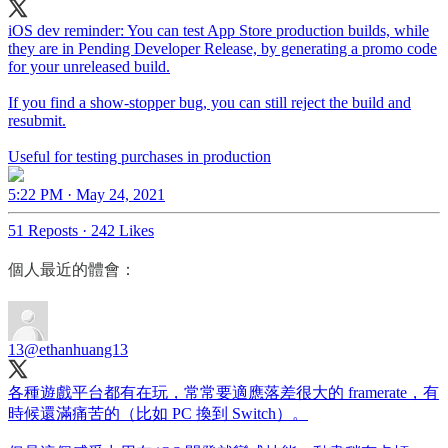
iOS dev reminder: You can test App Store production builds, while
they are in Pending Developer Release, by generating a promo code
for your unreleased build.
If you find a show-stopper bug, you can still reject the build and
resubmit.
Useful for testing purchases in production
5:22 PM · May 24, 2021
51 Reposts
·
242 Likes
個人最近的體會：
13
@ethanhuang13
各種遊戲平台都有在玩，常常要適應落差很大的 framerate，有
時候還滿痛苦的（比如 PC 換到 Switch）。