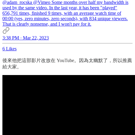
@adam_rocska
@Vimeo
Some months over half my bandwidth is
used by the same video. In the last year, it has been "played"
656,791 times, finished 9 times, with an average watch time of
00:00 (yes, zero minutes, zero seconds), with 834 unique viewers.
That is clearly nonsense, and I won't pay for it.
3:38 PM · Mar 22, 2023
6 Likes
後來他把這部影片改放在 YouTube。因為太幽默了，所以推薦
給大家。