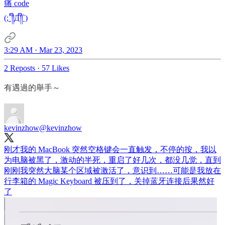
痛 code
(;´༎ຶД༎ຶ`)
3:29 AM · Mar 23, 2023
2 Reposts
·
57 Likes
有遇過的舉手～
kevinzhow
@kevinzhow
刚才我的 MacBook 突然空格键会一直触发，不停的按，我以
为电脑被黑了，激动的半死，重启了好几次，都没几觉，直到
刚刚我突然大脑某个区域被激活了，意识到……可能是我放在
行李箱的 Magic Keyboard 被压到了，关掉蓝牙连接后果然好
了