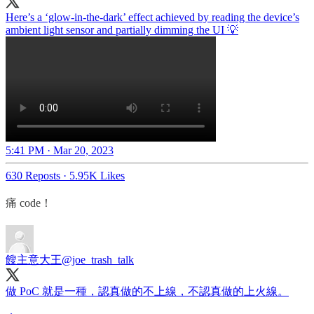
Here’s a ‘glow-in-the-dark’ effect achieved by reading the device’s
ambient light sensor and partially dimming the UI 💡
5:41 PM · Mar 20, 2023
630 Reposts
·
5.95K Likes
痛 code！
餿主意大王
@joe_trash_talk
做 PoC 就是一種，認真做的不上線，不認真做的上火線。