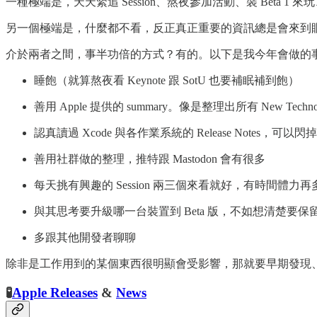
一種極端是，天天緊追 Session、熬夜參加活動、裝 Beta 1 來玩、
另一個極端是，什麼都不看，反正真正重要的資訊總是會來到
介於兩者之間，事半功倍的方式？有的。以下是我今年會做的
睡飽（就算熬夜看 Keynote 跟 SotU 也要補眠補到飽）
善用 Apple 提供的 summary。像是整理出所有 New Techno
認真讀過 Xcode 與各作業系統的 Release Notes，可以閃掉
善用社群做的整理，推特跟 Mastodon 會有很多
每天挑有興趣的 Session 兩三個來看就好，有時間體力再
與其思考要升級哪一台裝置到 Beta 版，不如想清楚要
多跟其他開發者聊聊
除非是工作用到的某個東西很明顯會受影響，那就要早期發現、早期
🧪
Apple Releases
&
News