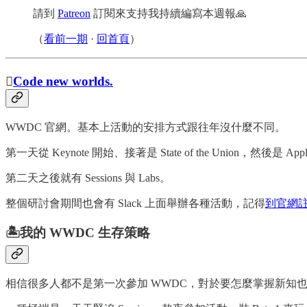
請到
Patreon
訂閱來支持我持續編寫本週報🙏
（
看前一期
·
回首頁
）

Code new worlds.
WWDC 官網。基本上活動的安排方式跟往年沒什麼不同。
第一天從 Keynote 開始、接著是 State of the Union，然後是 Apple 
第二天之後就有 Sessions 與 Labs。
整個研討會期間也會有 Slack 上面舉辦各種活動，記得
到官網
🏝️我的 WWDC 生存策略
相信很多人都不是第一次參加 WWDC，對於要怎麼掌握新知