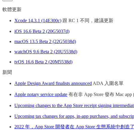
軟體更新
Xcode 14.3.1 (14E300c)
跟 RC 1 不同，建議更新
iOS 16.6 Beta 2 (20G5037d)
macOS 13.5 Beta 2 (22G5038d)
watchOS 9.6 Beta 2 (20U5538d)
tvOS 16.6 Beta 2 (20M5538d)
新聞
Apple Design Award finalists announced
ADA 入圍名單
Apple notary service update
有在非 App Store 發布 Mac 
Upcoming changes to the App Store receipt signing intermediate
Upcoming tax changes for apps, in-app purchases, and subscrip
2022 年，App Store 開發者在 App Store 生態系統中