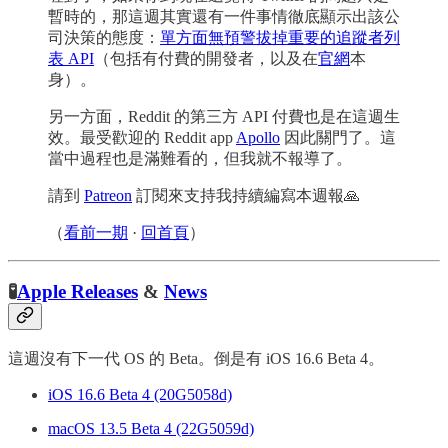
暫時的，那這週其實還有一件事情徹底顯示出該公
司決策的態度：
單方面無預警拔掉重要的追蹤者列
表 API
（包括有付費的開發者，以及在
官網
本
身）。
另一方面，Reddit 的第三方 API 付費也是在這週生
效。最受歡迎的 Reddit app
Apollo
因此關門了。這
當中過程也是滿難看的，但我就不報導了。
請到
Patreon
訂閱來支持我持續編寫本週報🙏
（
看前一期
·
回首頁
）
🧪
Apple Releases
&
News
這週沒有下一代 OS 的 Beta。倒是有 iOS 16.6 Beta 4。
iOS 16.6 Beta 4 (20G5058d)
macOS 13.5 Beta 4 (22G5059d)