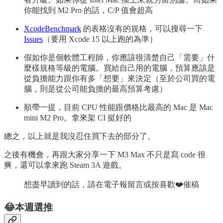
你能找到 M2 Pro 的話，C/P 值會超高
XcodeBenchmark
的表格沒有的規格，可以搜尋一下
Issues
（要用 Xcode 15 以上跑的為準）
假如你是個軟體工程師，你應該很清楚自己「需要」什
麼樣規格等級的電腦。買給自己用的電腦，預算應該是
從負擔能力跟你有多「想要」來決定（至於公司買的電
腦，則是從公司能負擔的最高預算考慮）
順帶一提，目前 CPU 性能跟價格比最高的 Mac 是 Mac
mini M2 Pro。拿來架 CI 挺好的
總之，以上就是我沒忍住買下去的部分了。
之後有機會，再跟大家分享一下 M3 Max 不只是寫 code 很
爽，還可以拿來跑 Steam 3A 遊戲。
想盡早讀到的話，請在電子報留言或按喜歡❤️催稿
😂本週選推