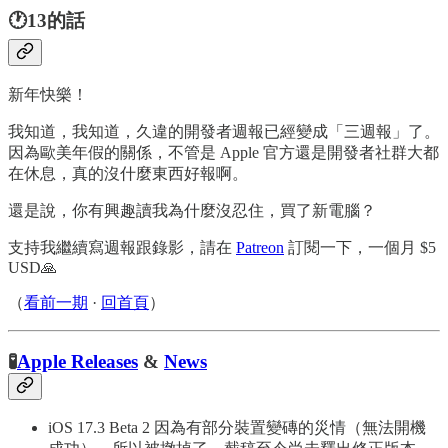
🕐13的話
新年快樂！
我知道，我知道，久違的開發者週報已經變成「三週報」了。
因為歐美年假的關係，不管是 Apple 官方還是開發者社群大都
在休息，真的沒什麼東西好報啊。
還是說，你有興趣讀我為什麼沒忍住，買了新電腦？
支持我繼續寫週報跟錄影，請在
Patreon
訂閱一下，一個月 $5
USD🙏
（
看前一期
·
回首頁
）
🧪
Apple Releases
&
News
iOS 17.3 Beta 2 因為有部分裝置變磚的災情（無法開機