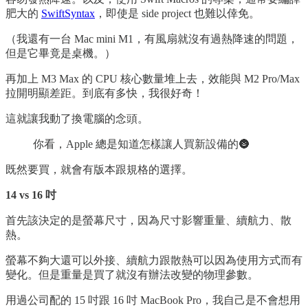
肥大的
SwiftSyntax
，即使是 side project 也難以倖免。
（我還有一台 Mac mini M1，有風扇就沒有過熱降速的問題，
但是它畢竟是桌機。）
再加上 M3 Max 的 CPU 核心數量堆上去，效能與 M2 Pro/Max
拉開明顯差距。到底有多快，我很好奇！
這就讓我動了換電腦的念頭。
你看，Apple 總是知道怎樣讓人買新設備的🌚
既然要買，就會有版本跟規格的選擇。
14 vs 16 吋
首先該決定的是螢幕尺寸，因為尺寸影響重量、續航力、散
熱。
螢幕不夠大還可以外接、續航力跟散熱可以因為使用方式而有
變化。但是重量是買了就沒有辦法改變的物理參數。
用過公司配的 15 吋跟 16 吋 MacBook Pro，我自己是不會想用