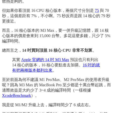
散熱是夠的。
但如果你看頂規 16 CPU 核心版本，兩個尺寸分別是
75
與 70
秒，這個差距有 7%，不小啊。75 秒反而是跟 14 核心的 79 秒
更接近。
而且，16 核心版本的 M3 Max，要一併升級記憶體，跟 14 核
心版本的價差會來到 15,000 台幣。多花這麼多錢，只少了 5%
編譯時間。
總而言之，
14 吋買到頂規 16 核心 CPU 非常不划算
。
其實
Apple 官網的 14 吋 M3 Max
預設也只有列出
14 核心的版本，16 核心要點進去加購。
16 吋的就
有把兩種版本都列出來
。
至於前面為何不建議 M1 Pro/Max、M2 Pro/Max 的使用者升級
呢？因為 M3 Max 的 MacBook Pro 至少都是十萬台幣起跳，而
邊際效益是大約少了 3~4 成的編譯時間（一樣根據
XcodeBenchmark
）。
我是從 M1/M2 升級上去，編譯時間少了 6 成左右。