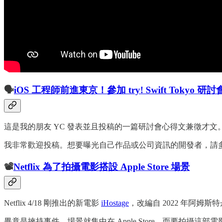
🗣️
iOS 工程師前進東京！參加 try! Swift Toky
這是我的朋友 YC 發表並且投稿的一篇研討會心得文兼徵才文。一方面
我非常歡迎投稿。想要曝光自己作品或公司資訊的開發者，請
📽️
Netflix 為了拍攝電影搭設 Apple Store 場景
Netflix 4/18 剛推出的新電影
iHostage
，改編自 2022 年阿姆斯特丹
畢竟是挾持事件，場景就集中在 Apple Store。而要拍攝這部電