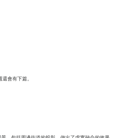
下週還會有下篇。
 搭建了整個場景，包括周邊街道的投影，做出了虛實融合的效果。