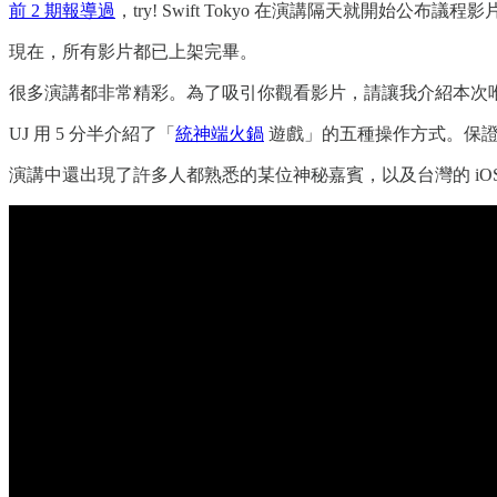
前 2 期報導過
，try! Swift Tokyo 在演講隔天就開始公布議程影
現在，所有影片都已上架完畢。
很多演講都非常精彩。為了吸引你觀看影片，請讓我介紹本次
UJ 用 5 分半介紹了「
統神端火鍋
遊戲」的五種操作方式。保證你會
演講中還出現了許多人都熟悉的某位神秘嘉賓，以及台灣的 iO