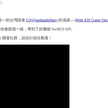
片。
唯一的台灣講者
UJ(@iamhands0me)
的演講──
Write iOS Game Onc
跟我一樣，學到了好幾個 SwiftUI API。
S 開發社群，請自行前往觀看！