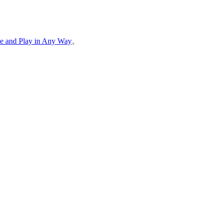
e and Play in Any Way
。