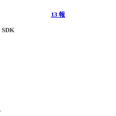
13 報
r SDK
興。