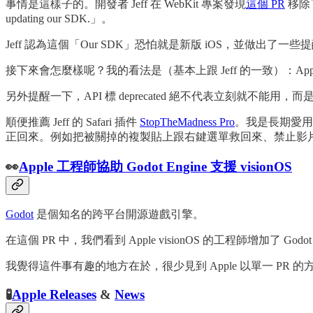
事情是這樣子的。開發者 Jeff 在 WebKit 專案發現
這個 PR
移除
updating our SDK.」。
Jeff 認為這個「Our SDK」恐怕就是新版 iOS，並做出了一
接下來會怎麼樣呢？我的看法是（基本上跟 Jeff 的一致）：Ap
另外提醒一下，API 標 deprecated 絕不代表立刻就不能
順便推薦 Jeff 的 Safari 插件
StopTheMadness Pro
。我是長期愛用者
正回來。例如把被關掉的複製貼上跟右鍵選單救回來、禁止影
👀
Apple 工程師協助 Godot Engine 支援 visionOS
Godot
是個知名的跨平台開源遊戲引擎。
在這個 PR 中，我們看到 Apple visionOS 的工程師增加了 Godo
我覺得這件事有趣的地方在於，很少見到 Apple 以單一 P
🧪
Apple Releases
&
News