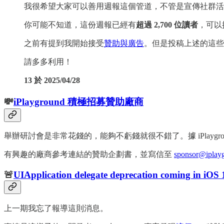
我很希望大家可以善用週報這個管道，不管是宣傳社群活
你可能不知道，這份週報已經有
超過 2,700 位讀者
，可以
之前有提到我開始接受
贊助與廣告
。但是投稿上述的這些
請多多利用！
13 於 2025/04/28
💸
iPlayground 積極招募贊助廠商
舉辦研討會是非常花錢的，能夠不虧錢就很不錯了。據 iPlayg
有興趣的廠商參考連結的贊助企劃書，並寫信至
sponsor@iplayg
🚨
UIApplication delegate deprecation coming in iOS
上一期我忘了報導這則消息。