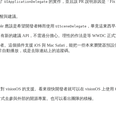
了
的實作，並且該 PR 說明原因是「Fix deprecated 
UIApplicationDelegate
些提醒與建議。
ple 應該是希望開發者轉而使用
，畢竟這東西早在
UISceneDelegate
用，而是有新的建議 API，不需過分擔心。理性的作法是等 WWDC 
。這個插件支援 iOS 與 Mac Safari，能把一些本來瀏
片自動播放，或是去除連結上的追蹤碼。
t 對 visionOS 的支援。看來很快開發者就可以在 visionOS 上使用 G
R 的方式去參與外部的開源專案。也可以看出團隊的積極。