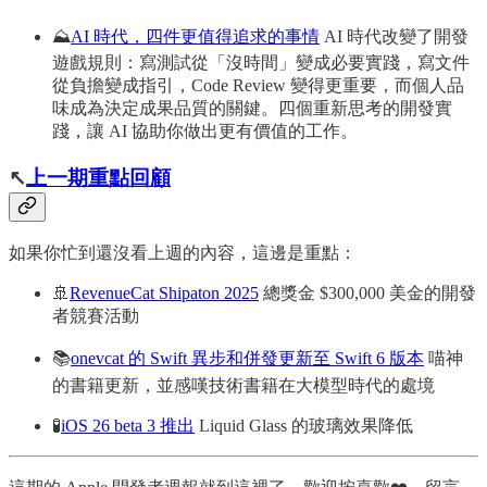
⛰️
AI 時代，四件更值得追求的事情
AI 時代改變了開發
遊戲規則：寫測試從「沒時間」變成必要實踐，寫文件
從負擔變成指引，Code Review 變得更重要，而個人品
味成為決定成果品質的關鍵。四個重新思考的開發實
踐，讓 AI 協助你做出更有價值的工作。
↖️
上一期重點回顧
如果你忙到還沒看上週的內容，這邊是重點：
🚢
RevenueCat Shipaton 2025
總獎金 $300,000 美金的開發
者競賽活動
📚
onevcat 的 Swift 異步和併發更新至 Swift 6 版本
喵神
的書籍更新，並感嘆技術書籍在大模型時代的處境
🧪
iOS 26 beta 3 推出
Liquid Glass 的玻璃效果降低