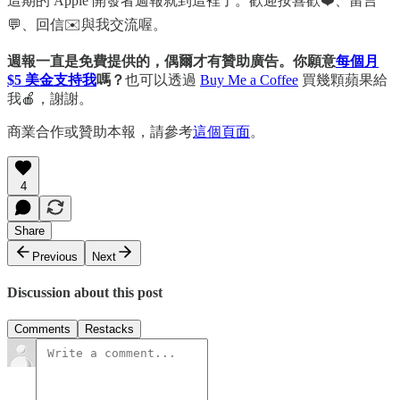
這期的 Apple 開發者週報就到這裡了。歡迎按喜歡❤️、留言
💬、回信✉️與我交流喔。
週報一直是免費提供的，偶爾才有贊助廣告。你願意
每個月
$5 美金支持我
嗎？
也可以透過
Buy Me a Coffee
買幾顆蘋果給
我🍎，謝謝。
商業合作或贊助本報，請參考
這個頁面
。
4
Share
Previous
Next
Discussion about this post
Comments
Restacks