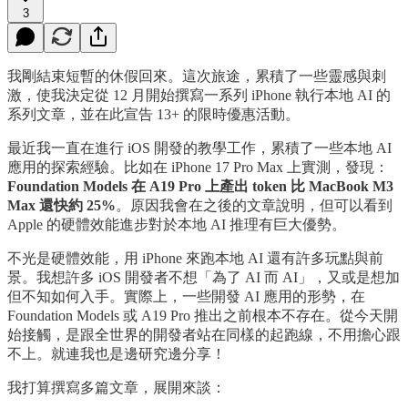
3
我剛結束短暫的休假回來。這次旅途，累積了一些靈感與刺
激，使我決定從 12 月開始撰寫一系列 iPhone 執行本地 AI 的
系列文章，並在此宣告 13+ 的限時優惠活動。
最近我一直在進行 iOS 開發的教學工作，累積了一些本地 AI
應用的探索經驗。比如在 iPhone 17 Pro Max 上實測，發現：
Foundation Models 在 A19 Pro 上產出 token 比 MacBook M3
Max 還快約 25%
。原因我會在之後的文章說明，但可以看到
Apple 的硬體效能進步對於本地 AI 推理有巨大優勢。
不光是硬體效能，用 iPhone 來跑本地 AI 還有許多玩點與前
景。我想許多 iOS 開發者不想「為了 AI 而 AI」，又或是想加
但不知如何入手。實際上，一些開發 AI 應用的形勢，在
Foundation Models 或 A19 Pro 推出之前根本不存在。從今天開
始接觸，是跟全世界的開發者站在同樣的起跑線，不用擔心跟
不上。就連我也是邊研究邊分享！
我打算撰寫多篇文章，展開來談：