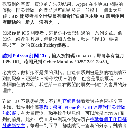
觀察到的事實、實測的方法與結果、Apple 在本地 AI 相關的
優勢、開發體驗上的問題與可能的發展，並提出一個重大見
解：
iOS 開發者是全世界最有機會打造優秀本地 AI 應用使用
者體驗的一群人，沒有之一。
如果你是 iOS 開發者，這是你不會想錯過的一系列文章。假
如你已經產生興趣，但還沒加入會員，歡迎把握 13+ 專欄一
年只有一次的
Black Friday優惠
。
請到 Patreon 訂閱 13+
，輸入折扣碼
，即可享有首月
LOCALAI
13% Off。時間只到 Cyber Monday 2025/12/01 23:59。
老實說，做折扣不是我的風格。但這個系列會是別的地方讀不
到的觀察 + 經驗談 + 操作說明 + 洞察，也會是最能展現 13+
專欄價值的內容。我想給一直在觀望的朋友一個加入會員的好
理由。
對於 13+ 不熟悉的話，不妨到
官網目錄
看看過往有哪些文章
主題。我特別推薦
專題：探究 iPhone 的 USB 速度對開發體驗
的影響
，有大量實測、動手操作與見解，可以說是本地 AI 系
列的前身。此外，從 8 月中到現在我持續在
挑戰每個工作日都
發表新文章
，每週一到五早上都能讀到一篇新的分享，對讀者