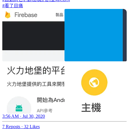
#看了目痛
3:56 AM · Jul 30, 2020
7 Reposts
·
32 Likes