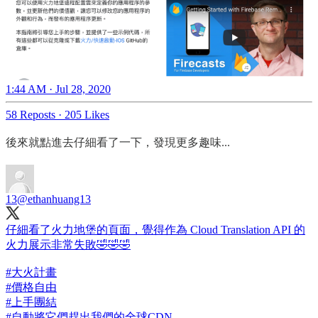
1:44 AM · Jul 28, 2020
58 Reposts
·
205 Likes
後來就點進去仔細看了一下，發現更多趣味...
13
@ethanhuang13
仔細看了火力地堡的頁面，覺得作為 Cloud Translation API 的
火力展示非常失敗🤣🤣🤣
#大火計畫
#價格自由
#上手團結
#自動將它們趕出我們的全球CDN