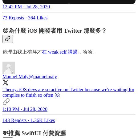
12:42 PM · Jul 28, 2020
73 Reposts
·
364 Likes
😝為什麼 iOS 開發者用 Twitter 那麼多？
這理由我上禮拜才
在 weak self 講過
，哈哈。
Manuel Maly
@manuelmaly
Theory: iOS devs are so active on Twitter because we're waiting for
compiles to finish so often 🤔
1:10 PM · Jul 28, 2020
143 Reposts
·
1.36K Likes
💸推薦 SwiftUI 付費資源