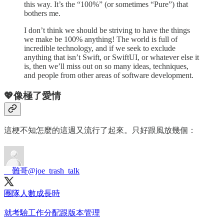
this way. It’s the “100%” (or sometimes “Pure”) that
bothers me.
I don’t think we should be striving to have the things
we make be 100% anything! The world is full of
incredible technology, and if we seek to exclude
anything that isn’t Swift, or SwiftUI, or whatever else it
is, then we’ll miss out on so many ideas, techniques,
and people from other areas of software development.
💖像極了愛情
這梗不知怎麼的這週又流行了起來。只好跟風放幾個：
__難哥
@joe_trash_talk
團隊人數成長時
就考驗工作分配跟版本管理