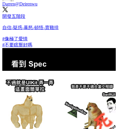
Darren
@Deirenwu
開發五階段
自信-疑惑-暴怒-頓悟-賣雞排
#像極了愛情
#不要瞎掰好嗎