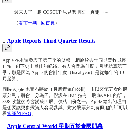
週末去了一趟 COSCUP 見見老朋友，真開心～
（
看前一期
·
回首頁
）

Apple Reports Third Quarter Results
Apple 在本週發表了第三季的財報，相較於去年同期營收成長
11%，創下史上最佳的紀錄。有人會問為什麼 7 月就結算第三
季，那是因為 Apple 的會計年度（fiscal year）是從每年的 10
月起算。
同時 Apple 也宣布將於 8 月底實施自公開上市以來第五次的股
票分割，將會一分為四。假設在 8/24 持有一股 $AAPL 的話，
8/28 收盤後將會變成四股、價格四份之一。Apple 給出的理由
是想要讓更多投資人容易參與。對於股票分割有興趣的話可以
看
官網的 FAQ
。

Apple Central World 星期五於泰國開幕