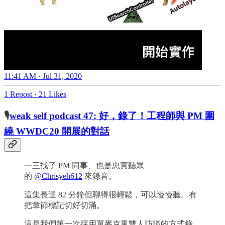
11:41 AM · Jul 31, 2020
1 Repost
·
21 Likes
🎙
weak self podcast 47: 好，錄了！工程師與 PM 圍
繞 WWDC20 開展的對話
一三找了 PM 同事、也是忠實聽眾
的
@Chrisyeh612
來錄音。
這集長達 82 分鐘但聊得很輕鬆，可以慢慢聽。有
把章節標記切好切滿。
這是我們第一次採用單麥克風雙人訪談的方式錄