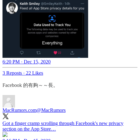
6:20 PM · Dec 15, 2020
3 Reposts
·
22 Likes
Facebook 的有夠～～長。
MacRumors.com
@MacRumors
Got a finger cramp scrolling through Facebook's new privacy
section on the App Store…