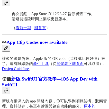
再次提醒，App Store 在 12/23-27 暫停審查工作。
請避開這段時間上架或更新版本。
（
看前一期
·
回首頁
）
👀
App Clip Codes now available
該來的總是會來。Apple 版的 QR code（這樣講比較好懂）來
了。還有離線版的
產生工具
（從
開發者下載頁面
可以取得）、
Design Guideline
。
🧑‍🏫
新版 SwiftUI 官方教學—iOS App Dev with
SwiftUI
新版有更深入的 app 開發內容，你可以學到瀏覽架構、狀態管
理、資料儲存，甚至有繪圖與錄音功能的部分。
原本的