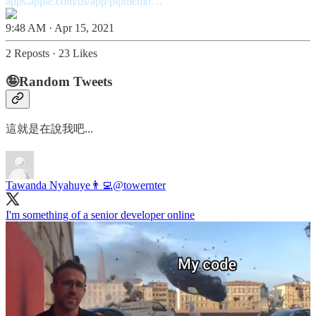
apps.apple.com/us/app/pipmemo…
9:48 AM · Apr 15, 2021
2 Reposts
·
23 Likes
🤪Random Tweets
這就是在說我吧...
Tawanda Nyahuye👨‍💻
@towernter
I'm something of a senior developer online