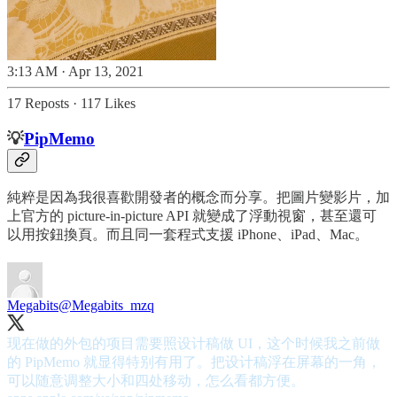
3:13 AM · Apr 13, 2021
17 Reposts
·
117 Likes
💡
PipMemo
純粹是因為我很喜歡開發者的概念而分享。把圖片變影片，加
上官方的 picture-in-picture API 就變成了浮動視窗，甚至還可
以用按鈕換頁。而且同一套程式支援 iPhone、iPad、Mac。
Megabits
@Megabits_mzq
现在做的外包的项目需要照设计稿做 UI，这个时候我之前做
的 PipMemo 就显得特别有用了。把设计稿浮在屏幕的一角，
可以随意调整大小和四处移动，怎么看都方便。