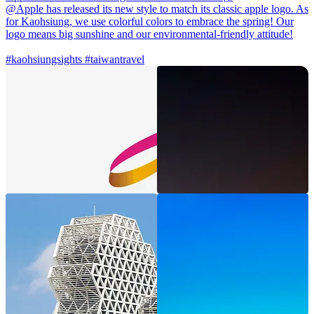
@Apple
has released its new style to match its classic apple logo. As
for Kaohsiung, we use colorful colors to embrace the spring! Our
logo means big sunshine and our environmental-friendly attitude!
#kaohsiungsights
#taiwantravel