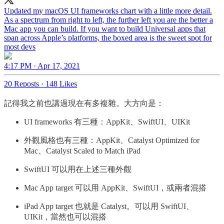
Updated my macOS UI frameworks chart with a little more detail.
As a spectrum from right to left, the further left you are the better a
Mac app you can build. If you want to build Universal apps that
span across Apple’s platforms, the boxed area is the sweet spot for
most devs
4:17 PM · Apr 17, 2021
20 Reposts
·
148 Likes
記得我之前也講過現在有多複雜。大方向是：
UI frameworks 有三種：AppKit、SwiftUI、UIKit
外觀風格也有三種：AppKit、Catalyst Optimized for
Mac、Catalyst Scaled to Match iPad
SwiftUI 可以用在上述三種外觀
Mac App target 可以用 AppKit、SwiftUI，或兩者混搭
iPad App target 也就是 Catalyst。可以用 SwiftUI、
UIKit，當然也可以混搭