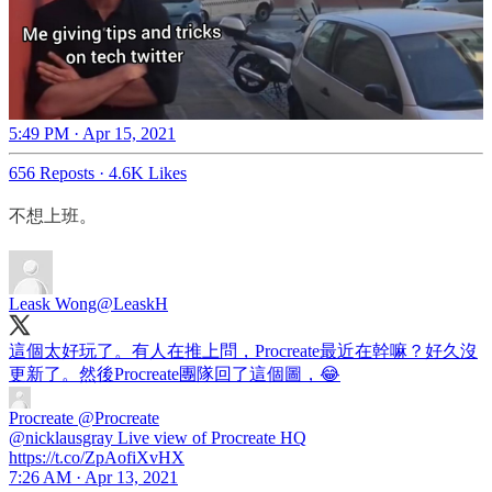
5:49 PM · Apr 15, 2021
656 Reposts
·
4.6K Likes
不想上班。
Leask Wong
@LeaskH
這個太好玩了。有人在推上問，Procreate最近在幹嘛？好久沒
更新了。然後Procreate團隊回了這個圖，😂
Procreate
@Procreate
@nicklausgray Live view of Procreate HQ
https://t.co/ZpAofiXvHX
7:26 AM · Apr 13, 2021