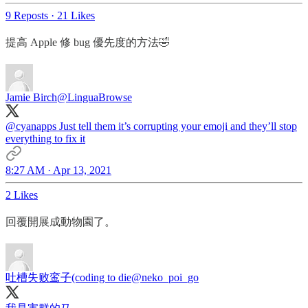
9 Reposts
·
21 Likes
提高 Apple 修 bug 優先度的方法🤣
Jamie Birch
@LinguaBrowse
@cyanapps
Just tell them it’s corrupting your emoji and they’ll stop
everything to fix it
8:27 AM · Apr 13, 2021
2 Likes
回覆開展成動物園了。
吐槽失败鸾子(coding to die
@neko_poi_go