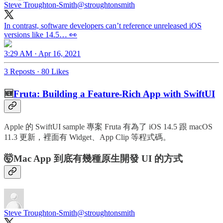
Steve Troughton-Smith
@stroughtonsmith
In contrast, software developers can’t reference unreleased iOS
versions like 14.5… 👀
3:29 AM · Apr 16, 2021
3 Reposts
·
80 Likes
🆕
Fruta: Building a Feature-Rich App with SwiftUI
Apple 的 SwiftUI sample 專案 Fruta 有為了 iOS 14.5 跟 macOS
11.3 更新，裡面有 Widget、App Clip 等程式碼。
🤯Mac App 到底有幾種原生開發 UI 的方式
Steve Troughton-Smith
@stroughtonsmith