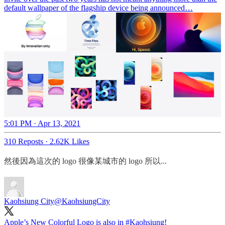
default wallpaper of the flagship device being announced…
5:01 PM · Apr 13, 2021
310 Reposts
·
2.62K Likes
然後因為這次的 logo 很像某城市的 logo 所以...
Kaohsiung City
@KaohsiungCity
Apple’s New Colorful Logo is also in
#Kaohsiung