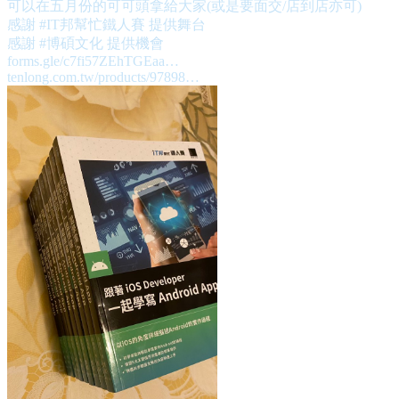
可以在五月份的可可頭拿給大家(或是要面交/店到店亦可)
感謝
#IT邦幫忙鐵人賽
提供舞台
感謝
#博碩文化
forms.gle/c7fi57ZEhTGEaa…
tenlong.com.tw/products/97898…