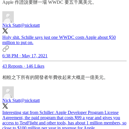
Apple 作證說要辦一場 WWDC 要五千萬美元。
Nick Statt
@nickstatt
Holy shit. Schille says just one WWDC costs Apple about $50
million to put on.
6:38 PM · May 17, 2021
43 Reposts
·
146 Likes
相較之下所有的開發者年費收起來大概是一億美元。
Nick Statt
@nickstatt
Interesting stat from Schiller: Apple Developer Program License
Agreement, the paid program that costs $99 a year and gives you
access to TestFlight and other tools, has about 1 million members, so
close to $100 million per year in revenue for Apple.