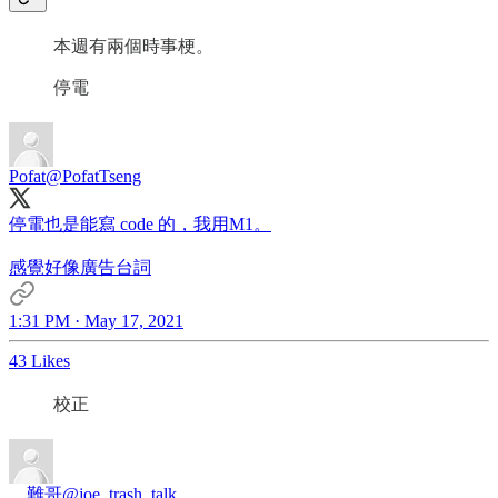
本週有兩個時事梗。
停電
Pofat
@PofatTseng
停電也是能寫 code 的，我用M1。
感覺好像廣告台詞
1:31 PM · May 17, 2021
43 Likes
校正
__難哥
@joe_trash_talk