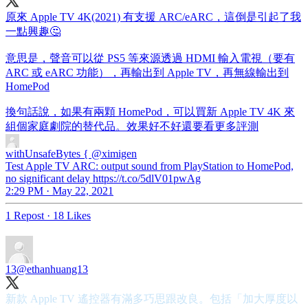
原來 Apple TV 4K(2021) 有支援 ARC/eARC，這倒是引起了我
一點興趣🤔
意思是，聲音可以從 PS5 等來源透過 HDMI 輸入電視（要有
ARC 或 eARC 功能），再輸出到 Apple TV，再無線輸出到
HomePod
換句話說，如果有兩顆 HomePod，可以買新 Apple TV 4K 來
組個家庭劇院的替代品。效果好不好還要看更多評測
withUnsafeBytes {
@ximigen
Test Apple TV ARC: output sound from PlayStation to HomePod,
no significant delay https://t.co/5dlV01pwAg
2:29 PM · May 22, 2021
1 Repost
·
18 Likes
13
@ethanhuang13
新款 Apple TV 遙控器有滿多巧思跟改良。包括「加大厚度以