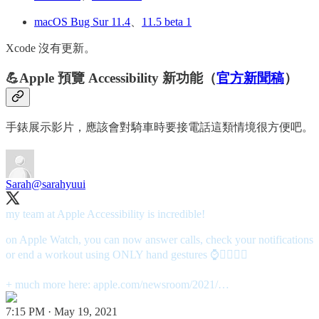
macOS Bug Sur 11.4
、
11.5 beta 1
Xcode 沒有更新。
💪Apple 預覽 Accessibility 新功能（
官方新聞稿
）
手錶展示影片，應該會對騎車時要接電話這類情境很方便吧。
Sarah
@sarahyuui
my team at Apple Accessibility is incredible!
on Apple Watch, you can now answer calls, check your notifications
or end a workout using ONLY hand gestures ⌚️✊🏼👌🏼
+ much more here:
apple.com/newsroom/2021/…
7:15 PM · May 19, 2021