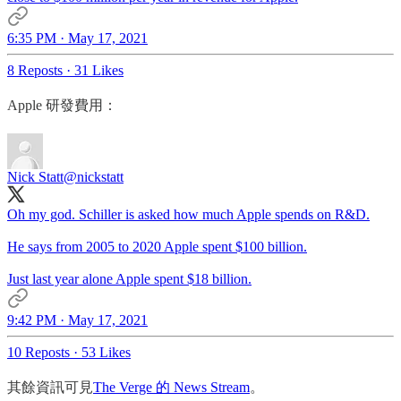
6:35 PM · May 17, 2021
8 Reposts
·
31 Likes
Apple 研發費用：
Nick Statt
@nickstatt
Oh my god. Schiller is asked how much Apple spends on R&D.
He says from 2005 to 2020 Apple spent $100 billion.
Just last year alone Apple spent $18 billion.
9:42 PM · May 17, 2021
10 Reposts
·
53 Likes
其餘資訊可見
The Verge 的 News Stream
。