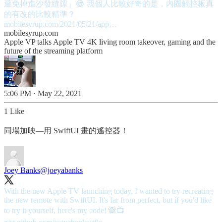
避免掉進沙發縫隙」😂 我個人比較好奇的是，內圈觸控板真
mobilesyrup.com/2021/05/21/app…
mobilesyrup.com
Apple VP talks Apple TV 4K living room takeover, gaming and the
future of the streaming platform
5:06 PM · May 22, 2021
1 Like
同場加映—用 SwiftUI 畫的遙控器！
Joey Banks
@joeyabanks
With the new Apple TV launching today, I wanted to try recreating
the new remote with SwiftUI. It's far from perfect, but if you'd like