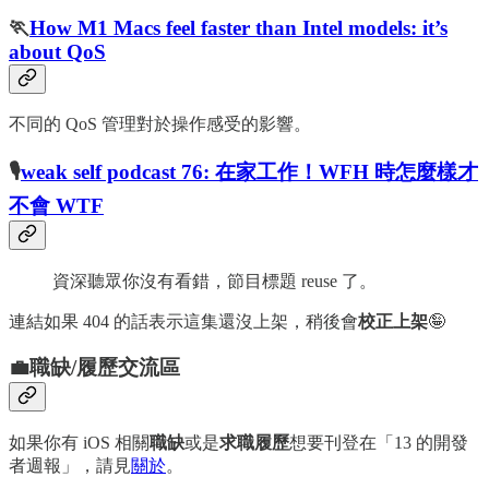
🏃
How M1 Macs feel faster than Intel models: it’s
about QoS
不同的 QoS 管理對於操作感受的影響。
🎙
weak self podcast 76: 在家工作！WFH 時怎麼樣才
不會 WTF
資深聽眾你沒有看錯，節目標題 reuse 了。
連結如果 404 的話表示這集還沒上架，稍後會
校正上架
🤪
💼職缺/履歷交流區
如果你有 iOS 相關
職缺
或是
求職履歷
想要刊登在「13 的開發
者週報」，請見
關於
。