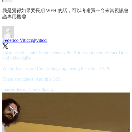
我是覺得如果要長期 WFH 的話，可以考慮買一台來當視訊會
議專用機😂
Federico Viticci
@viticci
I also tested Center Stage extensively. But I went beyond FaceTime
and video calls:
We built a custom Center Stage app using the official API.
There are videos. And this GIF.
macstories.net/stories/ipad-p…