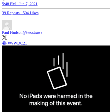
5:48 PM · Jun 7, 2021
39 Reposts
·
504 Likes
Paul Hudson
@twostraws
😂
#WWDC21