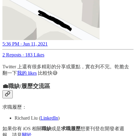
5:36 PM · Jun 11, 2021
2 Reposts
·
183 Likes
Twitter 上還有很多精彩的分享或重點，實在列不完。乾脆去
翻一下
我的 likes
比較快😅
💼職缺/履歷交流區
求職履歷：
Richard Liu (
LinkedIn
)
如果你有 iOS 相關
職缺
或是
求職履歷
想要刊登在開發者週
報，請見
關於
。