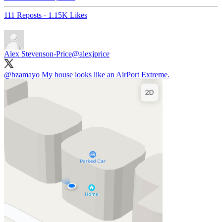
111 Reposts
·
1.15K Likes
Alex Stevenson-Price
@alexjprice
@bzamayo
My house looks like an AirPort Extreme.