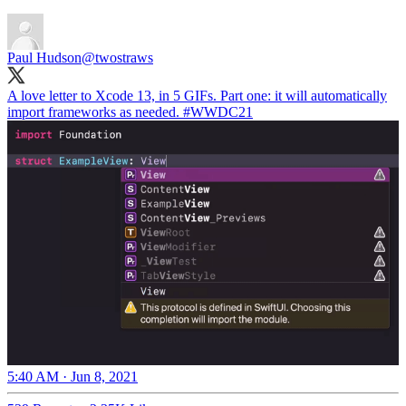
Paul Hudson
@twostraws
A love letter to Xcode 13, in 5 GIFs. Part one: it will automatically
import frameworks as needed.
#WWDC21
5:40 AM · Jun 8, 2021