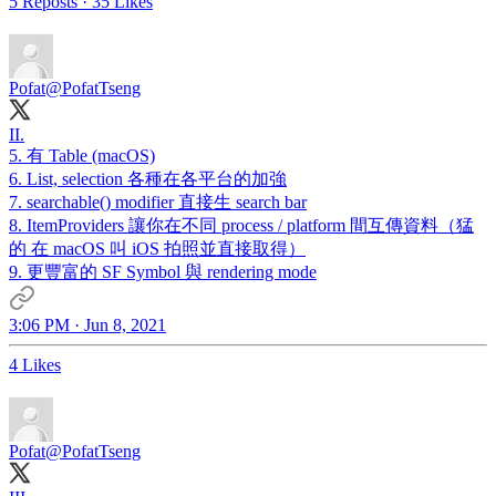
5 Reposts
·
35 Likes
Pofat
@PofatTseng
II.
5. 有 Table (macOS)
6. List, selection 各種在各平台的加強
7. searchable() modifier 直接生 search bar
8. ItemProviders 讓你在不同 process / platform 間互傳資料（猛
的 在 macOS 叫 iOS 拍照並直接取得）
9. 更豐富的 SF Symbol 與 rendering mode
3:06 PM · Jun 8, 2021
4 Likes
Pofat
@PofatTseng