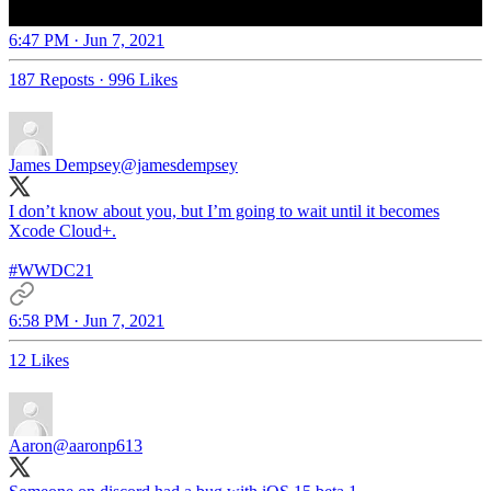
6:47 PM · Jun 7, 2021
187 Reposts
·
996 Likes
James Dempsey
@jamesdempsey
I don’t know about you, but I’m going to wait until it becomes
Xcode Cloud+.
#WWDC21
6:58 PM · Jun 7, 2021
12 Likes
Aaron
@aaronp613