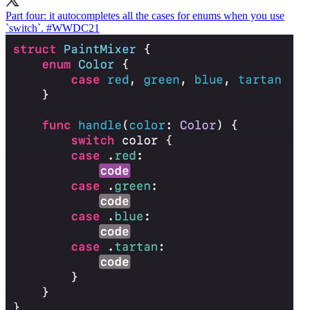
Part four: it autocompletes all the cases for enums when you use
`switch`.
#WWDC21