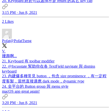
20. Keyboard 終於可以選擇不是 return 的其它 key cap
3:15 PM · Jun 8, 2021
2 Likes
Pofat
@PofatTseng
V.
腰壽啊...
21. Keyboard 有 toolbar modifier
22.
@focusstate
幫助你在各 TextField navigate 與 dismiss
keyboard
23. 內建爆多種常見 button ，包含 size prominence ，有一定程
度客製，當然直接適應 dark mode，dynamic type
24. 全平台的 Button group 與 menu style
macOS app great again!
3:20 PM · Jun 8, 2021