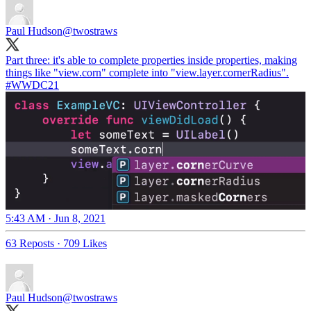
Paul Hudson
@twostraws
Part three: it's able to complete properties inside properties, making
things like "view.corn" complete into "view.layer.cornerRadius".
#WWDC21
5:43 AM · Jun 8, 2021
63 Reposts
·
709 Likes
Paul Hudson
@twostraws