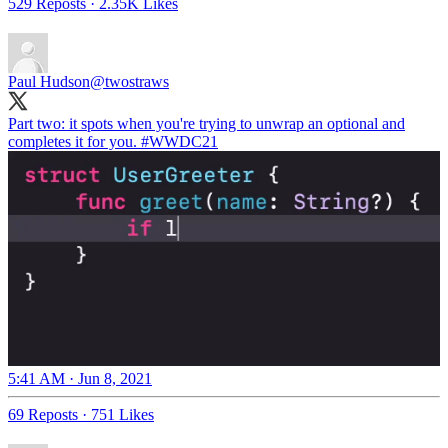
529 Reposts
·
2.35K Likes
Paul Hudson
@twostraws
Part two: it spots when you're trying to unwrap an optional and
completes it for you.
#WWDC21
5:41 AM · Jun 8, 2021
69 Reposts
·
751 Likes