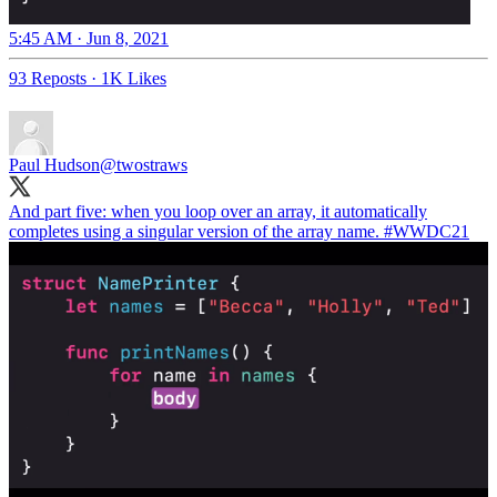
5:45 AM · Jun 8, 2021
93 Reposts
·
1K Likes
Paul Hudson
@twostraws
And part five: when you loop over an array, it automatically
completes using a singular version of the array name.
#WWDC21