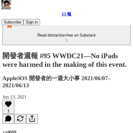
13 報
Subscribe
Sign in
Read distraction-free on Substack
開發者週報 #95 WWDC21—No iPads
were harmed in the making of this event.
Apple/iOS 開發者的一週大小事 2021/06/07-
2021/06/13
Jun 13, 2021
1
13的話