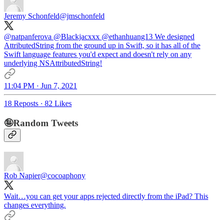
Jeremy Schonfeld
@jmschonfeld
@natpanferova
@Blackjacxxx
@ethanhuang13
We designed
AttributedString from the ground up in Swift, so it has all of the
Swift language features you'd expect and doesn't rely on any
underlying NSAttributedString!
11:04 PM · Jun 7, 2021
18 Reposts
·
82 Likes
🤪Random Tweets
Rob Napier
@cocoaphony
Wait…you can get your apps rejected directly from the iPad? This
changes everything.