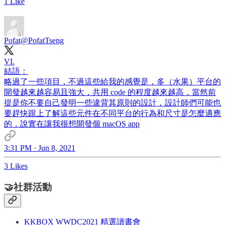
1 Like
Pofat
@PofatTseng
VI.
結語：
略過了一些項目，不過這些給我的感覺是，多（水果）平台的
開發越來越容易且強大，共用 code 的程度越來越高，當然前
提是你不要自己發明一些違背其原則的設計，設計師們可能也
要趕快跟上了解這些元件在不同平台的行為和尺寸是怎麼適應
的，說實在讓我很想開發個 macOS app
3:31 PM · Jun 8, 2021
3 Likes
🤝社群活動
KKBOX WWDC2021 精選讀書會