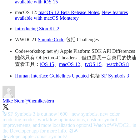
available with iOS 15
macOS 12:
macOS 12 Beta Release Notes
,
New features
available with macOS Monterey
Introducing StoreKit 2
WWDC21
Sample Code
包括 Challenges
Codeworkshop.net 的 Apple Platform SDK API Differences
雖然只有 Objective-C headers，但也是我一定會用的快速
查看工具：
iOS 15
、
macOS 12
、
tvOS 15
、
watchOS 8
Human Interface Guidelines Updated
包括
SF Symbols 3
Mike Stern
@themikestern
👋SF Symbols 3 is out now! 600+ new symbols, new color
rendering modes, workflow optimizations, custom symbol
improvements, and more localization options! Watch
#WWDC21
in
developer.apple.com/sf-symbols/