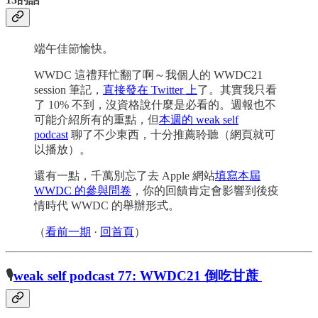
端午佳節愉快。
WWDC 這禮拜忙翻了啊～我個人的 WWDC21
session 筆記，
直接發在 Twitter 上
了。其實我只看
了 10% 不到，沒資格說什麼是必看的。週報也不
可能介紹所有的重點，但
本週的 weak self
podcast
聊了不少東西，十分推薦聆聽（網頁就可
以播放）。
還有一點，千萬別忘了去 Apple 網站
填寫本屆
WWDC 的參與問卷
，你的回饋肯定會影響到後疫
情時代 WWDC 的舉辦形式。
（
看前一期
·
回首頁
）
🎙
weak self podcast 77: WWDC21 倒吃甘蔗