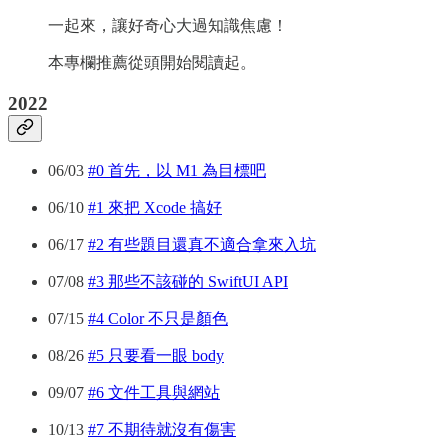
一起來，讓好奇心大過知識焦慮！
本專欄推薦從頭開始閱讀起。
2022
06/03
#0 首先，以 M1 為目標吧
06/10
#1 來把 Xcode 搞好
06/17
#2 有些題目還真不適合拿來入坑
07/08
#3 那些不該碰的 SwiftUI API
07/15
#4 Color 不只是顏色
08/26
#5 只要看一眼 body
09/07
#6 文件工具與網站
10/13
#7 不期待就沒有傷害