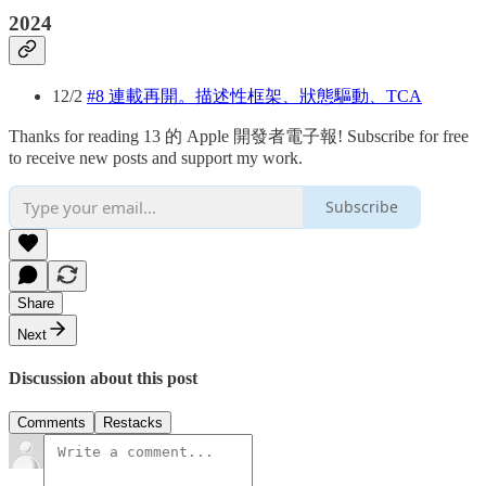
2024
12/2
#8 連載再開。描述性框架、狀態驅動、TCA
Thanks for reading 13 的 Apple 開發者電子報! Subscribe for free
to receive new posts and support my work.
Subscribe
Share
Next
Discussion about this post
Comments
Restacks