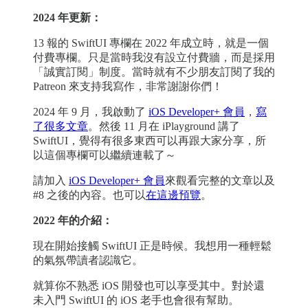
2024 年更新：
13 報的 SwiftUI 專欄在 2022 年成立時，就是一個
付費專欄。只是當時我沒有設立付費牆，而是採用
「誠實訂閱」制度。當時就有不少朋友訂閱了我的
Patreon 來支持我寫作，非常謝謝你們！
2024 年 9 月，我啟動了
iOS Developer+ 會員
，
寫
了很多文章
。然後 11 月在 iPlayground 講了
SwiftUI，覺得有很多東西可以再跟大家分享，所
以這個專欄可以繼續連載了～
請加入
iOS Developer+ 會員
來觀看完整的文章以及
#8 之後的內容。也可以
在這邊預覽
。
2022 年的介紹：
現在開始接觸 SwiftUI 正是時候。我想用一種輕鬆
的氣氛帶讀者認識它。
就算你不熟悉 iOS 開發也可以享受其中。對於還
未入門 SwiftUI 的 iOS 老手也會很有幫助。