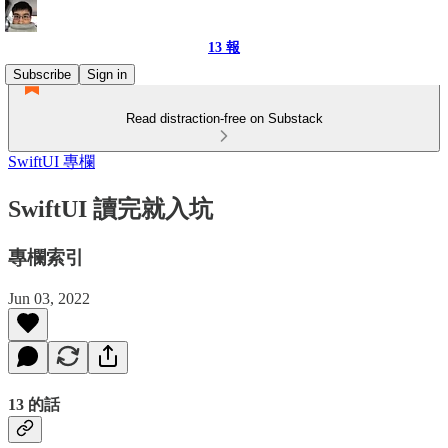
13 報
Subscribe
Sign in
Read distraction-free on Substack
SwiftUI 專欄
SwiftUI 讀完就入坑
專欄索引
Jun 03, 2022
13 的話